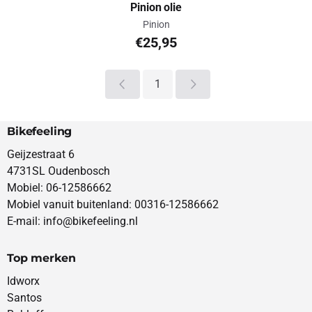
Pinion olie
Merk:
Pinion
Prijs: 25,95
€25,95
1
Bikefeeling
Geijzestraat 6
4731SL Oudenbosch
Mobiel: 06-12586662
Mobiel vanuit buitenland: 00316-12586662
E-mail: info@bikefeeling.nl
Top merken
Idworx
Santos