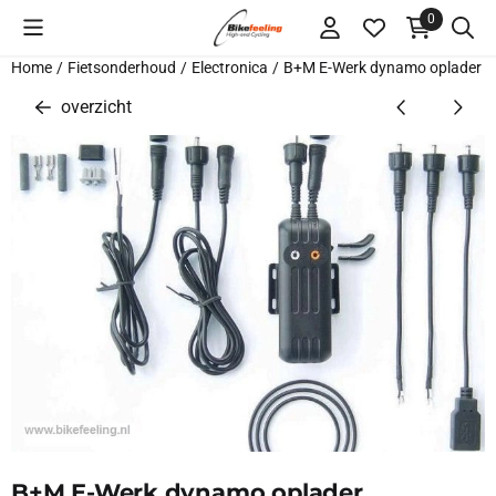
Cookievoorkeuren zijn momenteel gesloten.
0
Home
/
Fietsonderhoud
/
Electronica
/
B+M E-Werk dynamo oplader
overzicht
B+M E-Werk dynamo oplader