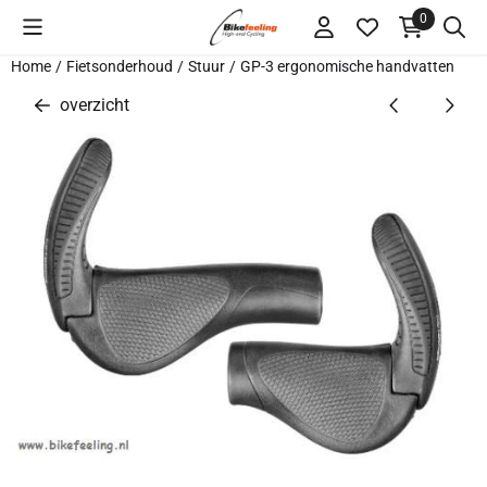
Cookievoorkeuren zijn momenteel gesloten.
0
Home
/
Fietsonderhoud
/
Stuur
/
GP-3 ergonomische handvatten
overzicht