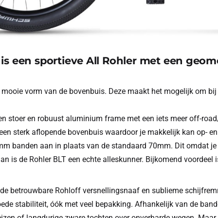
 is een sportieve All Rohler met een geo
de mooie vorm van de bovenbuis. Deze maakt het mogelijk om bij
en stoer en robuust aluminium frame met een iets meer off-road/
 een sterk aflopende bovenbuis waardoor je makkelijk kan op- e
m banden aan in plaats van de standaard 70mm. Dit omdat je in
Dan is de Rohler BLT een echte alleskunner. Bijkomend voordeel 
 de betrouwbare Rohloff versnellingsnaaf en sublieme schijfrem
ede stabiliteit, óók met veel bepakking. Afhankelijk van de ba
eizen of langdurige zware tochten over onverharde wegen. Maa