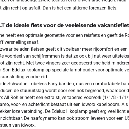
t zijn recht op asfalt. Dan is het een ultieme forenzen fiets.
 de ideale fiets voor de veeleisende vakantiefie
me heeft een optimale geometrie voor een reisfiets en geeft de 
f versnellingsnaaf.
zwaar beladen fietsen geeft dit voelbaar meer rijcomfort en een
e voordeel van schijfremmen is dat ze ook bij nat weer uitste
ot zijn recht. Met twee vingers zeer gedoseerd snelheid minder
Son Edelux koplamp op speciale lamphouder voor optimale ver
aansluiting voorbereid.
ende Schwalbe Tubeless Easy banden, dus een comfortabele band 
ducer: de stuuruitslag wordt door een nok begrensd, waardoor 
rx All Rohler heeft een extra stijve tapered voorvork (1/1/8 - 1/
mo, voor- en achterlicht bestaat uit een idworx kabelboom. Als je
ekker loze verbinding. De Edelux II koplamp geeft erg veel licht 
ver zichtbaar. De naafdynamo kan ook stroom leveren voor een US
steun van idworx.