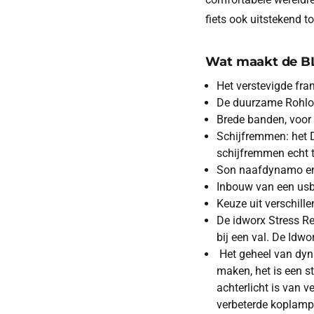
fiets ook uitstekend to
Wat maakt de BLT
Het verstevigde fra
De duurzame Rohlof
Brede banden, voor 
Schijfremmen: het D
schijfremmen echt t
Son naafdynamo en 
Inbouw van een usb-
Keuze uit verschill
De idworx Stress Re
bij een val. De Idwo
Het geheel van dyna
maken, het is een st
achterlicht is van 
verbeterde koplamp