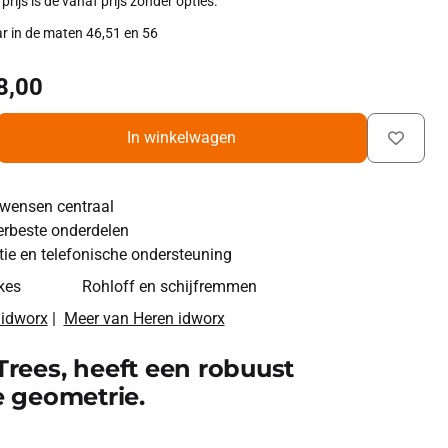
ijs is de vanaf prijs zonder opties.
ar in de maten 46,51 en 56
8,00
In winkelwagen
wensen centraal
erbeste onderdelen
ie en telefonische ondersteuning
kes
Rohloff en schijfremmen
 idworx
|
Meer van Heren idworx
Trees, heeft een robuust
 geometrie.