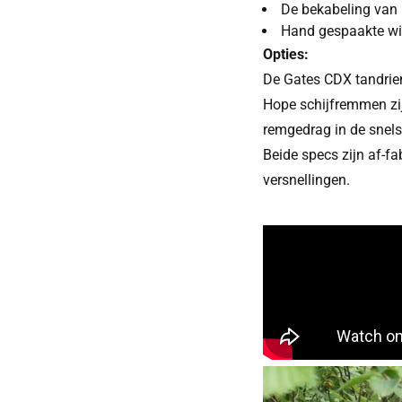
De bekabeling van h
Hand gespaakte wiel
Opties:
De Gates CDX tandriem
Hope schijfremmen zij
remgedrag in de snels
Beide specs zijn af-f
versnellingen.