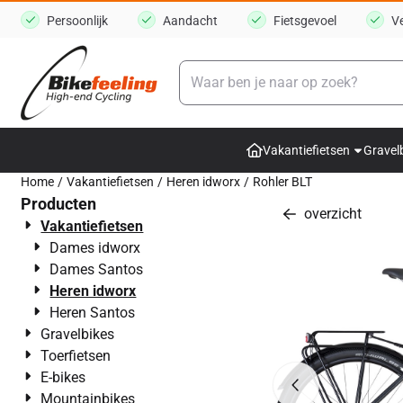
Cookievoorkeuren zijn momenteel gesloten.
Persoonlijk
Aandacht
Fietsgevoel
V
Zoeken
Vakantiefietsen
Gravel
Home
/
Vakantiefietsen
/
Heren idworx
/
Rohler BLT
Producten
overzicht
Vakantiefietsen
Dames idworx
Dames Santos
Heren idworx
Heren Santos
Gravelbikes
Toerfietsen
E-bikes
Mountainbikes