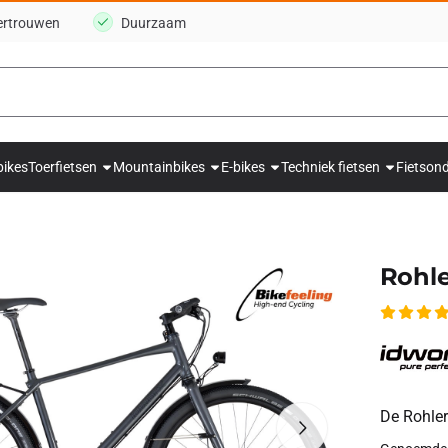
ertrouwen
Duurzaam
bikes
Toerfietsen
Mountainbikes
E-bikes
Techniek fietsen
Fietson
Rohle
De Rohler