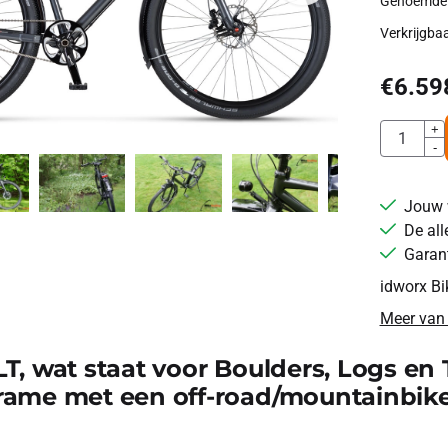
Genoemde pr
Verkrijgba
€
6.59
Aantal
+
-
Jouw 
De all
Garant
idworx Bi
Meer van
T, wat staat voor Boulders, Logs en 
rame met een off-road/mountainbike