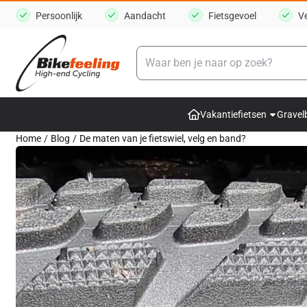
Cookievoorkeuren zijn momenteel gesloten.
Persoonlijk
Aandacht
Fietsgevoel
V
Zoeken
Vakantiefietsen
Gravel
Home
/
Blog
/
De maten van je fietswiel, velg en band?