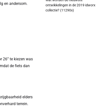
Wat worden de nieuwste
elg en andersom.
ontwikkelingen in de 2019 idworx
collectie? (11290x)
or 26” te kiezen was
omdat de fiets dan
rijgbaarheid elders
nverhard terrein.