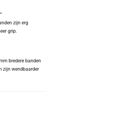
.
anden zijn erg
er grip.
 70mm bredere banden
en zijn wendbaarder