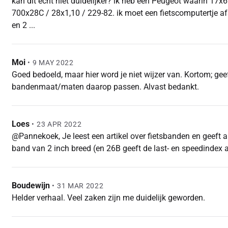
kan dit echt niet duidelijker? ik heb een Peugeot waarin 17x
700x28C / 28x1,10 / 229-82. ik moet een fietscomputertje afs
en 2 ...
Moi
•
9 MAY 2022
Goed bedoeld, maar hier word je niet wijzer van. Kortom; gee
bandenmaat/maten daarop passen. Alvast bedankt.
Loes
•
23 APR 2022
@Pannekoek, Je leest een artikel over fietsbanden en geeft 
band van 2 inch breed (en 26B geeft de last- en speedindex 
Boudewijn
•
31 MAR 2022
Helder verhaal. Veel zaken zijn me duidelijk geworden.