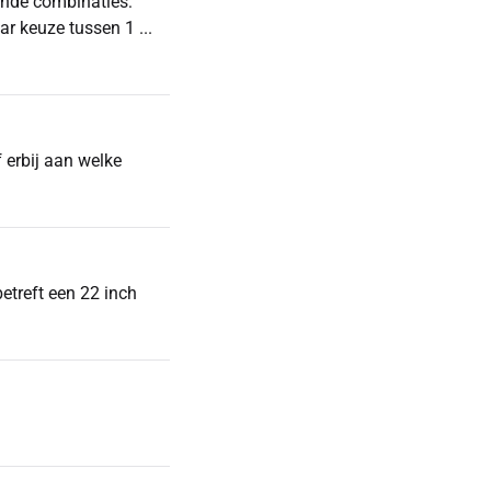
gende combinaties:
r keuze tussen 1 ...
 erbij aan welke
etreft een 22 inch