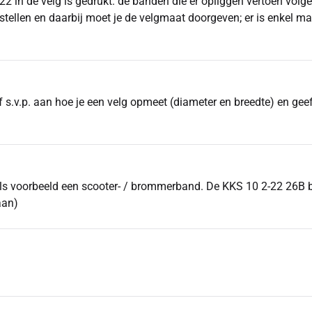
622 in de velg is gedrukt. de banden die er opliggen vertoen vol
tellen en daarbij moet je de velgmaat doorgeven; er is enkel maa
f s.v.p. aan hoe je een velg opmeet (diameter en breedte) en geef
als voorbeeld een scooter- / brommerband. De KKS 10 2-22 26B b
aan)