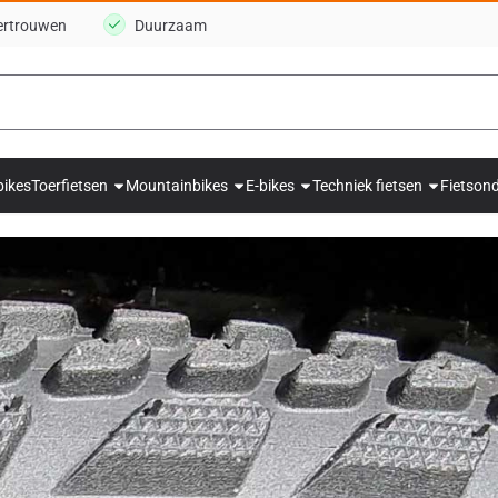
ertrouwen
Duurzaam
bikes
Toerfietsen
Mountainbikes
E-bikes
Techniek fietsen
Fietson