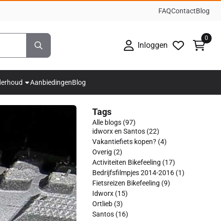
FAQ
Contact
Blog
0
Inloggen
derhoud
Aanbiedingen
Blog
Tags
Alle blogs (97)
idworx en Santos (22)
Vakantiefiets kopen? (4)
Overig (2)
Activiteiten Bikefeeling (17)
Bedrijfsfilmpjes 2014-2016 (1)
Fietsreizen Bikefeeling (9)
Idworx (15)
Ortlieb (3)
Santos (16)