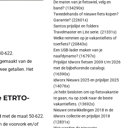
De maten van je fietswiel, velg en
band? (134290x)
Tweedehands of nieuwe fiets kopen?
Garantie? (22601x)
Santos prijslijst en folders
Travelmaster en Lite serie. (21331x)
Welke remmen op je vakantiefiets of
toerfiets? (20843x)
Een USB-lader maken van je
40-622.
naafdynamo? (16797x)
 gemaakt van de
Prijslijst Idworx fietsen 2009 t/m 2026
met de bijbehorende catalogi.
ee getallen. Het
(16390x)
idworx Nieuws 2025 en prijslijst 2025
(14076x)
Je hebt besloten om op fietsvakantie
e ETRTO-
te gaan, nu op zoek naar de beste
vakantiefiets. (13692x)
Nieuwe ontwikkelingen 2018 in de
nd met de maat 50-622.
idworx collectie en prijslijst 2018
(12831x)
n de voorvork en/of