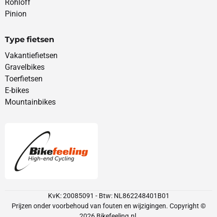
Rohloff
Pinion
Type fietsen
Vakantiefietsen
Gravelbikes
Toerfietsen
E-bikes
Mountainbikes
KvK: 20085091 - Btw: NL862248401B01
Prijzen onder voorbehoud van fouten en wijzigingen. Copyright ©
2026
Bikefeeling.nl