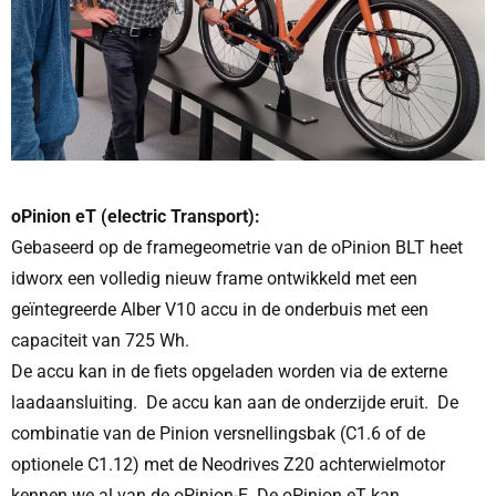
oPinion eT (electric Transport):
Gebaseerd op de framegeometrie van de oPinion BLT heet
idworx een volledig nieuw frame ontwikkeld met een
geïntegreerde Alber V10 accu in de onderbuis met een
capaciteit van 725 Wh.
De accu kan in de fiets opgeladen worden via de externe
laadaansluiting. De accu kan aan de onderzijde eruit. De
combinatie van de Pinion versnellingsbak (C1.6 of de
optionele C1.12) met de Neodrives Z20 achterwielmotor
kennen we al van de oPinion-E. De oPinion eT kan